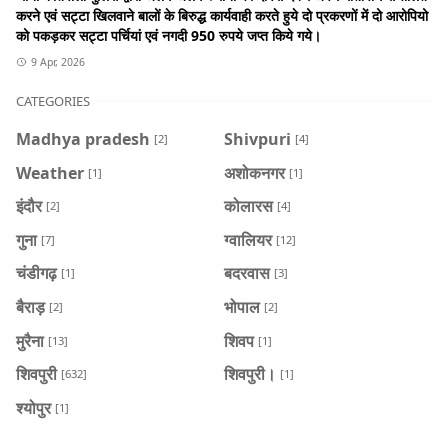
करने एवं सट्टा खिलवाने बालों के बिरुद्ध कार्यवाही करते हुये दो प्रकरणों में दो आरोपियो
को पकड़कर सट्टा पर्चियां एवं नगदी 950 रुपये जप्त किये गये।
9 Apr, 2026
CATEGORIES
Madhya pradesh
Shivpuri
[2]
[4]
Weather
अशोकनगर
[1]
[1]
इंदौर
कोलारस
[2]
[4]
गुना
ग्वालियर
[7]
[12]
चंडीगढ़
बदरवास
[1]
[3]
बैराड़
भोपाल
[2]
[2]
मुरैना
शिवप
[13]
[1]
शिवपुरी
शिवपुरी।
[632]
[1]
श्योपुर
[1]