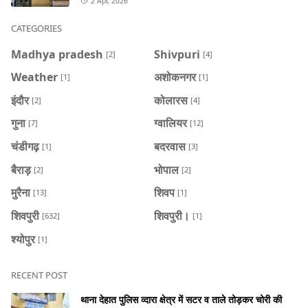
2 Apr, 2026
CATEGORIES
Madhya pradesh
Shivpuri
[2]
[4]
Weather
अशोकनगर
[1]
[1]
इंदौर
कोलारस
[2]
[4]
गुना
ग्वालियर
[7]
[12]
चंडीगढ़
बदरवास
[1]
[3]
बैराड़
भोपाल
[2]
[2]
मुरैना
शिवप
[13]
[1]
शिवपुरी
शिवपुरी।
[632]
[1]
श्योपुर
[1]
RECENT POST
थाना देहात पुलिस व्दारा क्षेत्र में सटर व ताले तोड़कर चोरी की