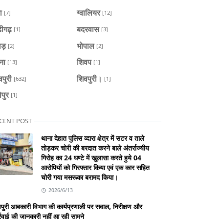
ा
ग्वालियर
[7]
[12]
डीगढ़
बदरवास
[1]
[3]
ाड़
भोपाल
[2]
[2]
ैना
शिवप
[13]
[1]
वपुरी
शिवपुरी।
[632]
[1]
ोपुर
[1]
CENT POST
थाना देहात पुलिस व्दारा क्षेत्र में सटर व ताले
तोड़कर चोरी की बरदात करने बाले अंतर्राज्यीय
गिरोह का 24 घण्टे में खुलासा करते हुये 04
आरोपियों को गिरफ्तार किया एवं एक कार सहित
चोरी गया मसरूका बरामद किया।
2026/6/13
पुरी आबकारी विभाग की कार्यप्रणाली पर सवाल, निरीक्षण और
्रवाई की जानकारी नहीं आ रही सामने