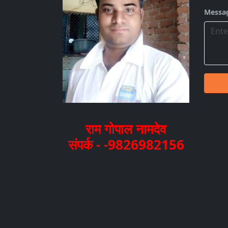
Messa
राम गोपाल नामदेव
संपर्क - -9826982156