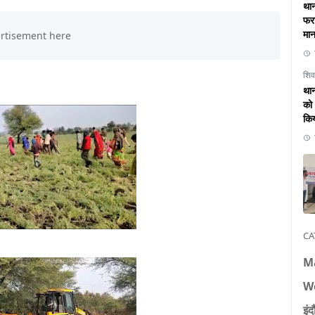
थान
फरा
मान
शिव
थान
को 
कि
CA
M
W
इंद