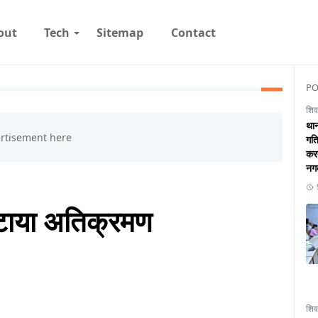
out
Tech
Sitemap
Contact
PO
शिव
थान
गति
करत
नगद
 हटाया अतिक्रमण
शिव