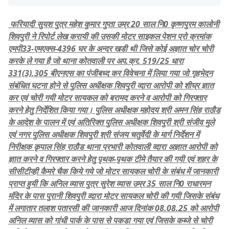
फरियादी सुयश पुत्र महेश कुमार गुप्ता उम्र 20 साल नि0 कृष्णपुरम कालोनी
शिवपुरी ने रिपोर्ट लेख करायी की उसकी मोटर साइकल पेशन प्रो क्रमांक
एमपी33-एमएक्स-4396 घर के अन्दर खडी थी जिसे कोई अज्ञात चोर चोरी
करके ले गया है जो थाना कोतवाली पर अप.क्र. 519/25 धारा
331(3),305 बीएनएस का पंजीबध्द कर विवेचना में लिया गया जो गृहभेदन
संबंधित घटना होने से पुलिस अधीक्षक शिवपुरी व्दारा आरोपी को शीघ्र ज्ञात
कर एवं चोरी गयी मोटर सायकल को बरामद करने व आरोपी को गिरफ्तार
करने हेतु निर्देशित किया गया। पुलिस अधीक्षक महोदय श्री अमन सिंह राठौड
के आदेश के पालन में एवं अतिरिक्त पुलिस अधीक्षक शिवपुरी श्री संजीव मुले
एवं नगर पुलिस अधीक्षक शिवपुरी श्री संजय चतुर्वेदी के मार्ग निर्देशन में
निरीक्षक कृपाल सिंह राठौड थाना प्रभारी कोतवाली व्दारा अज्ञात आरोपी को
ज्ञात करने व गिरफ्तार करने हेतु पृथक-पृथक टीमे तैयार की गयी एवं शहर के
सीसीटीव्ही कैमरे चैक किये गये जो मोटर सायकल चोरी के संबंध में जानकारी
प्राप्त हुयी कि अनिल व्यास पुत्र सुरेश व्यास उम्र 35 साल नि0 राधारमन
मंदिर के पास पुरानी शिवपुरी व्दारा मोटर सायकल चोरी की गयी जिसके संबंध
में लगातार तलाश पतारसी की जानकारी आज दिनांक 08.08.25 को आरोपी
अनिल व्यास को गांधी पार्क के पास से पकडा गया एवं जिसके कब्जे से चोरी