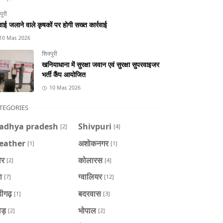
पुरी
ाई जलाने वाले कृषकों पर होगी सख्त कार्रवाई
10 Mar, 2026
शिवपुरी
खनियाधाना में सुरक्षा जवान एवं सुरक्षा सुपरवाइजर
भर्ती कैंप आयोजित
10 Mar, 2026
TEGORIES
adhya pradesh
Shivpuri
[2]
[4]
eather
अशोकनगर
[1]
[1]
ौर
कोलारस
[2]
[4]
ा
ग्वालियर
[7]
[12]
डीगढ़
बदरवास
[1]
[3]
ाड़
भोपाल
[2]
[2]