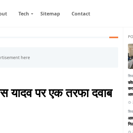
out
Tech
Sitemap
Contact
PO
शिव
कोत
िकास यादव पर एक तरफा दवाब
करत
आव
शिव
आवा
निल