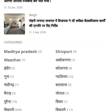
अंतर्गत अपराध पंजीबध्द कर जेल भेजा।
20 Jan, 2026
शिवपुरी
पोहरी जनपद सभागार में विधायक ने ली समीक्षा बैठकविकास कार्यों
की प्रगति पर दिए निर्देश
2 Apr, 2026
CATEGORIES
Madhya pradesh
Shivpuri
[2]
[4]
Weather
अशोकनगर
[1]
[1]
इंदौर
कोलारस
[2]
[4]
गुना
ग्वालियर
[7]
[12]
चंडीगढ़
बदरवास
[1]
[3]
बैराड़
भोपाल
[2]
[2]
मुरैना
शिवप
[13]
[1]
शिवपुरी
शिवपुरी।
[633]
[1]