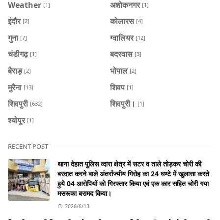
Weather
अशोकनगर
[1]
[1]
इंदौर
कोलारस
[2]
[4]
गुना
ग्वालियर
[7]
[12]
चंडीगढ़
बदरवास
[1]
[3]
बैराड़
भोपाल
[2]
[2]
मुरैना
शिवप
[13]
[1]
शिवपुरी
शिवपुरी।
[632]
[1]
श्योपुर
[1]
RECENT POST
थाना देहात पुलिस व्दारा क्षेत्र में सटर व ताले तोड़कर चोरी की
बरदात करने बाले अंतर्राज्यीय गिरोह का 24 घण्टे में खुलासा करते
हुये 04 आरोपियों को गिरफ्तार किया एवं एक कार सहित चोरी गया
मसरूका बरामद किया।
2026/6/13