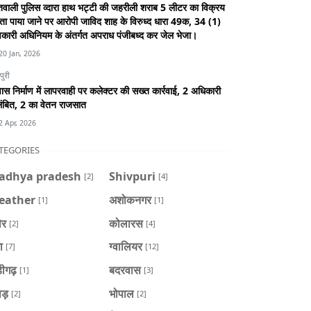
वाली पुलिस व्दारा हाथ भट्टी की जहरीली शराब 5 लीटर का विक्रय
ा पाया जाने पर आरोपी जाविद शाह के विरुध्द धारा 49क, 34 (1)
कारी अधिनियम के अंतर्गत अपराध पंजीबध्द कर जेल भेजा।
20 Jan, 2026
पुरी
स निर्माण में लापरवाही पर कलेक्टर की सख्त कार्रवाई, 2 अधिकारी
ंबित, 2 का वेतन राजसात
2 Apr, 2026
TEGORIES
adhya pradesh
Shivpuri
[2]
[4]
eather
अशोकनगर
[1]
[1]
ौर
कोलारस
[2]
[4]
ा
ग्वालियर
[7]
[12]
डीगढ़
बदरवास
[1]
[3]
ाड़
भोपाल
[2]
[2]