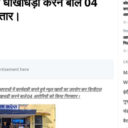
 धोखाधड़ी करने बाले 04
कोत
करत
्तार।
आव
शिव
आवा
निल
CA
M
W
पराधों में कार्यवाही करते हुये म्यूल खातों का उपयोग कर डिजीटल
इंद
ोखाधड़ी करने बाले 04 आरोपियों को किया गिरफ्तार।
गुन
चं
बैर