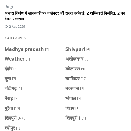
शिवपुरी
आवास निर्माण में लापरवाही पर कलेक्टर की सख्त कार्रवाई, 2 अधिकारी निलंबित, 2 का
वेतन राजसात
2 Apr, 2026
CATEGORIES
Madhya pradesh
Shivpuri
[2]
[4]
Weather
अशोकनगर
[1]
[1]
इंदौर
कोलारस
[2]
[4]
गुना
ग्वालियर
[7]
[12]
चंडीगढ़
बदरवास
[1]
[3]
बैराड़
भोपाल
[2]
[2]
मुरैना
शिवप
[13]
[1]
शिवपुरी
शिवपुरी।
[632]
[1]
श्योपुर
[1]