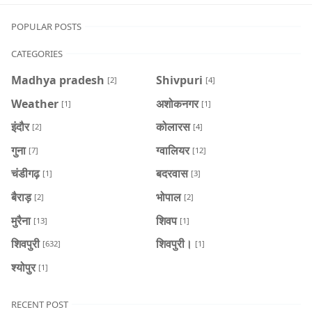
POPULAR POSTS
CATEGORIES
Madhya pradesh
Shivpuri
[2]
[4]
Weather
अशोकनगर
[1]
[1]
इंदौर
कोलारस
[2]
[4]
गुना
ग्वालियर
[7]
[12]
चंडीगढ़
बदरवास
[1]
[3]
बैराड़
भोपाल
[2]
[2]
मुरैना
शिवप
[13]
[1]
शिवपुरी
शिवपुरी।
[632]
[1]
श्योपुर
[1]
RECENT POST