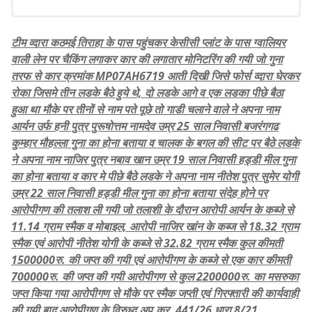
टीम व्दारा कठमई तिराहा के पास पहुंचकर केसीसी प्लांट के पास ग्वालियर
वाली लेन पर चैकिंग लगाकर कार की लगातार मोनिटरिंग की गयी जो गुना
तरफ से कार क्रमांक MP07AH6719 आती दिखी जिसे फोर्स व्दारा घेरकर
रोका जिसमे तीन लडके बैठे हुये थे, दो लडके आगे व एक लडका पीछे बैठा
हुआ था मौके पर तीनों से नाम पते पूछे तो गाडी चलाने वाले ने अपना नाम
आर्यन उर्फ हनी पुत्र पुरूषोत्तम नामदेव उम्र 25 साल निवासी बजरंगगढ
कुम्हार मौहल्ला गुना का होना बताया व चालक के बगल की सीट पर बैठे लडके
ने अपना नाम नाजिर पुत्र नबाव खान उम्र 19 साल निवासी हड्डी मील गुना
का होना बताया व कार मे पीछे बैठे लडके ने अपना नाम नीतेश पुत्र सुमेर योगी
उम्र 22 साल निवासी हड्डी मील गुना का होना बताया संदेह होने पर
आरोपीगण की तलाश ली गयी जो तलाशी के दौरान आरोपी आर्यन के कब्जे से
11.14 ग्राम स्मैक व मोबाइल, आरोपी नाजिर खांन के कब्ज से 18.32 ग्राम
स्मैक एवं आरोपी नीतेश योगी के कब्जे से 32.82 ग्राम स्मैक कुल कीमती
1500000रु. की जप्त की गयी एवं आरोपीगण के कब्जे से एक कार कीमती
700000रु. की जप्त की गयी आरोपीगण से कुल 2200000रु. का मसरुका
जप्त किया गया आरोपीगण से मौके पर स्मैक जप्ती एवं गिरफ्तारी की कार्यवाही
की गयी बाद आरोपीगण के विरुध्द अप.क्र. 441/26 धारा 8/21