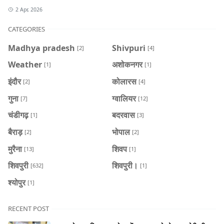
2 Apr, 2026
CATEGORIES
Madhya pradesh
Shivpuri
[2]
[4]
Weather
अशोकनगर
[1]
[1]
इंदौर
कोलारस
[2]
[4]
गुना
ग्वालियर
[7]
[12]
चंडीगढ़
बदरवास
[1]
[3]
बैराड़
भोपाल
[2]
[2]
मुरैना
शिवप
[13]
[1]
शिवपुरी
शिवपुरी।
[632]
[1]
श्योपुर
[1]
RECENT POST