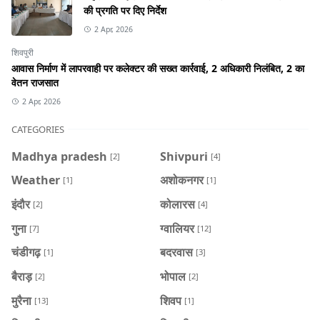
की प्रगति पर दिए निर्देश
2 Apr, 2026
शिवपुरी
आवास निर्माण में लापरवाही पर कलेक्टर की सख्त कार्रवाई, 2 अधिकारी निलंबित, 2 का
वेतन राजसात
2 Apr, 2026
CATEGORIES
Madhya pradesh
Shivpuri
[2]
[4]
Weather
अशोकनगर
[1]
[1]
इंदौर
कोलारस
[2]
[4]
गुना
ग्वालियर
[7]
[12]
चंडीगढ़
बदरवास
[1]
[3]
बैराड़
भोपाल
[2]
[2]
मुरैना
शिवप
[13]
[1]