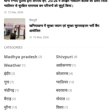
थाना रन्नौद पुलिस द्वारा अपराध क्र. 25/26 में अपहृत नाबालिग बालक को डबरा जिला
ग्वालियर से सुरक्षित दस्तयाब कर परिजनों को सुपुर्द किया।
13 Feb, 2026
शिवपुरी
खनियाधाना में सुरक्षा जवान एवं सुरक्षा सुपरवाइजर भर्ती कैंप
आयोजित
10 Mar, 2026
CATEGORIES
Madhya pradesh
Shivpuri
[2]
[4]
Weather
अशोकनगर
[1]
[1]
इंदौर
कोलारस
[2]
[4]
गुना
ग्वालियर
[7]
[12]
चंडीगढ़
बदरवास
[1]
[3]
बैराड़
भोपाल
[2]
[2]
मुरैना
शिवप
[13]
[1]