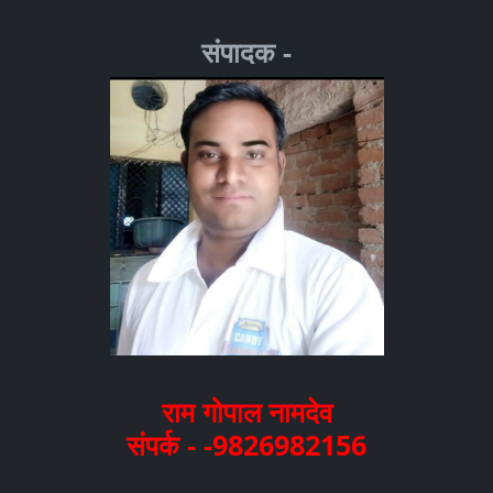
संपादक -
राम गोपाल नामदेव
संपर्क - -9826982156