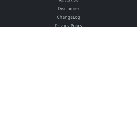
Disclaimer
ChangeLog
Privacy Policy
FOLLOW US
NEWSLETTER
Stay up to date with the latest news and relevant
updates from us.