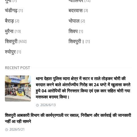
गुना
ग्वालियर
[7]
[12]
चंडीगढ़
बदरवास
[1]
[3]
बैराड़
भोपाल
[2]
[2]
मुरैना
शिवप
[13]
[1]
शिवपुरी
शिवपुरी।
[632]
[1]
श्योपुर
[1]
RECENT POST
थाना देहात पुलिस व्दारा क्षेत्र में सटर व ताले तोड़कर चोरी की
बरदात करने बाले अंतर्राज्यीय गिरोह का 24 घण्टे में खुलासा करते
हुये 04 आरोपियों को गिरफ्तार किया एवं एक कार सहित चोरी गया
मसरूका बरामद किया।
2026/6/13
शिवपुरी आबकारी विभाग की कार्यप्रणाली पर सवाल, निरीक्षण और कार्रवाई की जानकारी
नहीं आ रही सामने
2026/5/21