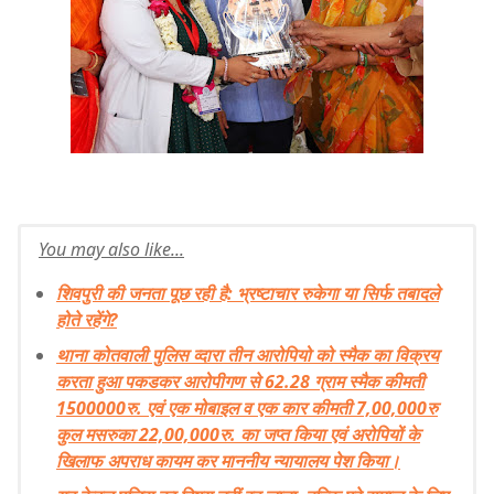
You may also like...
शिवपुरी की जनता पूछ रही है: भ्रष्टाचार रुकेगा या सिर्फ तबादले
होते रहेंगे?
थाना कोतवाली पुलिस व्दारा तीन आरोपियो को स्मैक का विक्रय
करता हुआ पकडकर आरोपीगण से 62.28 ग्राम स्मैक कीमती
1500000रु. एवं एक मोबाइल व एक कार कीमती 7,00,000रु
कुल मसरुका 22,00,000रु. का जप्त किया एवं अरोपियों के
खिलाफ अपराध कायम कर माननीय न्यायालय पेश किया।