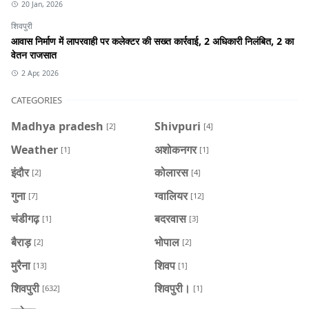
20 Jan, 2026
शिवपुरी
आवास निर्माण में लापरवाही पर कलेक्टर की सख्त कार्रवाई, 2 अधिकारी निलंबित, 2 का
वेतन राजसात
2 Apr, 2026
CATEGORIES
Madhya pradesh
Shivpuri
[2]
[4]
Weather
अशोकनगर
[1]
[1]
इंदौर
कोलारस
[2]
[4]
गुना
ग्वालियर
[7]
[12]
चंडीगढ़
बदरवास
[1]
[3]
बैराड़
भोपाल
[2]
[2]
मुरैना
शिवप
[13]
[1]
शिवपुरी
शिवपुरी।
[632]
[1]