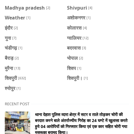
Madhya pradesh
Shivpuri
[2]
[4]
Weather
अशोकनगर
[1]
[1]
इंदौर
कोलारस
[2]
[4]
गुना
ग्वालियर
[7]
[12]
चंडीगढ़
बदरवास
[1]
[3]
बैराड़
भोपाल
[2]
[2]
मुरैना
शिवप
[13]
[1]
शिवपुरी
शिवपुरी।
[632]
[1]
श्योपुर
[1]
RECENT POST
थाना देहात पुलिस व्दारा क्षेत्र में सटर व ताले तोड़कर चोरी की
बरदात करने बाले अंतर्राज्यीय गिरोह का 24 घण्टे में खुलासा करते
हुये 04 आरोपियों को गिरफ्तार किया एवं एक कार सहित चोरी गया
मसरूका बरामद किया।