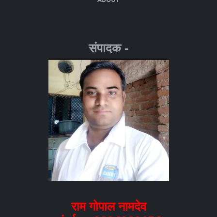
संपादक -
राम गोपाल नामदेव