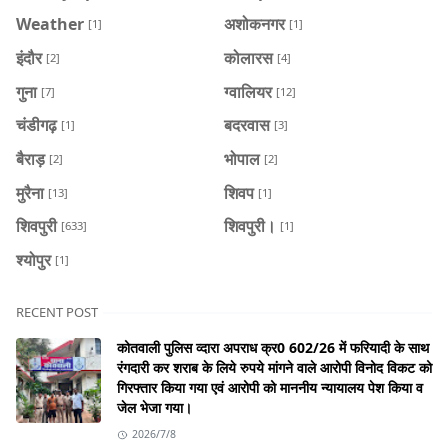
Weather
अशोकनगर
[1]
[1]
इंदौर
कोलारस
[2]
[4]
गुना
ग्वालियर
[7]
[12]
चंडीगढ़
बदरवास
[1]
[3]
बैराड़
भोपाल
[2]
[2]
मुरैना
शिवप
[13]
[1]
शिवपुरी
शिवपुरी।
[633]
[1]
श्योपुर
[1]
RECENT POST
कोतवाली पुलिस व्दारा अपराध क्र0 602/26 में फरियादी के साथ
रंगदारी कर शराब के लिये रुपये मांगने वाले आरोपी विनोद विकट को
गिरफ्तार किया गया एवं आरोपी को माननीय न्यायालय पेश किया व
जेल भेजा गया।
2026/7/8