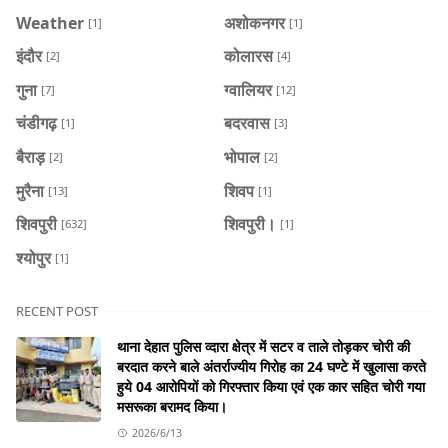
Weather
अशोकनगर
[1]
[1]
इंदौर
कोलारस
[2]
[4]
गुना
ग्वालियर
[7]
[12]
चंडीगढ़
बदरवास
[1]
[3]
बैराड़
भोपाल
[2]
[2]
मुरैना
शिवप
[13]
[1]
शिवपुरी
शिवपुरी।
[632]
[1]
श्योपुर
[1]
RECENT POST
थाना देहात पुलिस व्दारा क्षेत्र में सटर व ताले तोड़कर चोरी की
बरदात करने बाले अंतर्राज्यीय गिरोह का 24 घण्टे में खुलासा करते
हुये 04 आरोपियों को गिरफ्तार किया एवं एक कार सहित चोरी गया
मसरूका बरामद किया।
2026/6/13