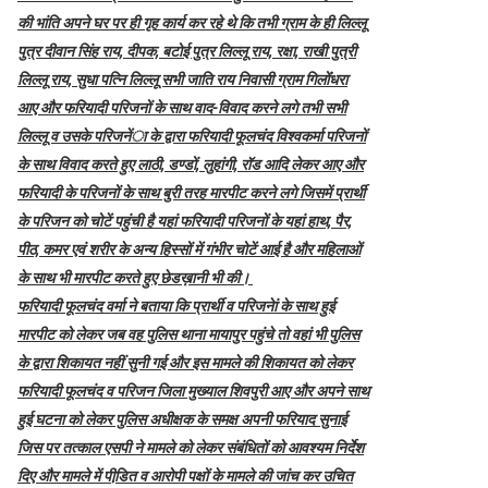
की भांति अपने घर पर ही गृह कार्य कर रहे थे कि तभी ग्राम के ही लिल्लू
पुत्र दीवान सिंह राय, दीपक, बटोई पुत्र लिल्लू राय, रक्षा, राखी पुत्री
लिल्लू राय, सुधा पत्नि लिल्लू सभी जाति राय निवासी ग्राम गिलोंंधरा
आए और फरियादी परिजनों के साथ वाद-विवाद करने लगे तभी सभी
लिल्लू व उसके परिजनेंा के द्वारा फरियादी फूलचंद विश्वकर्मा परिजनों
के साथ विवाद करते हुए लाठी, डण्डों, लुहांगी, रॉड आदि लेकर आए और
फरियादी के परिजनों के साथ बुरी तरह मारपीट करने लगे जिसमें प्रार्थी
के परिजन को चोटें पहुंची है यहां फरियादी परिजनों के यहां हाथ, पैर,
पीठ, कमर एवं शरीर के अन्य हिस्सों में गंभीर चोटें आई है और महिलाओं
के साथ भी मारपीट करते हुए छेडख़ानी भी की।
फरियादी फूलचंद वर्मा ने बताया कि प्रार्थी व परिजनेां के साथ हुई
मारपीट को लेकर जब वह पुलिस थाना मायापुर पहुंचे तो वहां भी पुलिस
के द्वारा शिकायत नहीं सुनी गई और इस मामले की शिकायत को लेकर
फरियादी फूलचंद व परिजन जिला मुख्याल शिवपुरी आए और अपने साथ
हुई घटना को लेकर पुलिस अधीक्षक के समक्ष अपनी फरियाद सुनाई
जिस पर तत्काल एसपी ने मामले को लेकर संबंधितों को आवश्यम निर्देश
दिए और मामले में पीडि़त व आरोपी पक्षों के मामले की जांच कर उचित