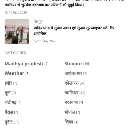
ग्वालियर से सुरक्षित दस्तयाब कर परिजनों को सुपुर्द किया।
13 Feb, 2026
शिवपुरी
खनियाधाना में सुरक्षा जवान एवं सुरक्षा सुपरवाइजर भर्ती कैंप
आयोजित
10 Mar, 2026
CATEGORIES
Madhya pradesh
Shivpuri
[2]
[4]
Weather
अशोकनगर
[1]
[1]
इंदौर
कोलारस
[2]
[4]
गुना
ग्वालियर
[7]
[12]
चंडीगढ़
बदरवास
[1]
[3]
बैराड़
भोपाल
[2]
[2]
मुरैना
शिवप
[13]
[1]