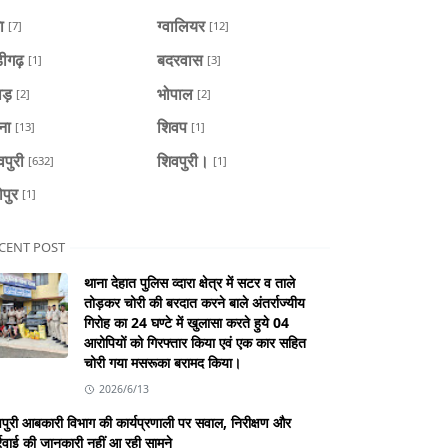
ा
ग्वालियर
[7]
[12]
डीगढ़
बदरवास
[1]
[3]
ाड़
भोपाल
[2]
[2]
ैना
शिवप
[13]
[1]
वपुरी
शिवपुरी।
[632]
[1]
ोपुर
[1]
CENT POST
थाना देहात पुलिस व्दारा क्षेत्र में सटर व ताले
तोड़कर चोरी की बरदात करने बाले अंतर्राज्यीय
गिरोह का 24 घण्टे में खुलासा करते हुये 04
आरोपियों को गिरफ्तार किया एवं एक कार सहित
चोरी गया मसरूका बरामद किया।
2026/6/13
पुरी आबकारी विभाग की कार्यप्रणाली पर सवाल, निरीक्षण और
्रवाई की जानकारी नहीं आ रही सामने