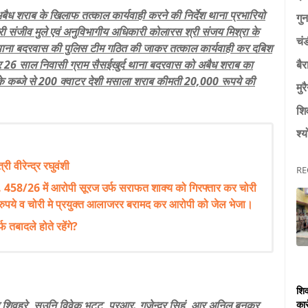
 अबैध शराब के खिलाफ तत्काल कार्यवाही करने की निर्देश थाना प्रभारियो
गुन
श्री संजीव मुले एवं अनुविभागीय अधिकारी कोलारस श्री संजय मिश्रा के
चं
्वारा थाना बदरवास की पुलिस टीम गठित की जाकर तत्काल कार्यवाही कर दबिश
बैर
्र 26 साल निवासी ग्राम सैसईखुर्द थाना बदरवास को अबैध शराब का
 कब्जे से 200 क्वाटर देशी मसाला शराब कीमती 20,000 रूपये की
मुर
शि
श्य
 वीरेन्द्र रघुवंशी
RE
 458/26 में आरोपी सूरज उर्फ सराफत शाक्य को गिरफ्तार कर चोरी
ुपये व चोरी मे प्रयुक्त आलाजरर बरामद कर आरोपी को जेल भेजा।
फ तबादले होते रहेंगे?
शिव
कार
केश शिवहरे, सउनि विवेक भट्ट, प्रआर. गजेन्द्र सिहं, आर अनिल बुनकर,