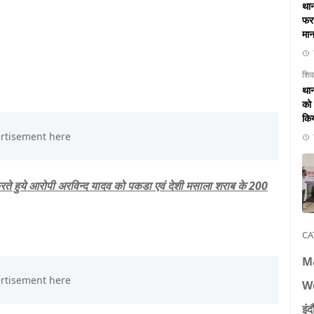
थान
फरा
मान
शिव
थान
को 
कि
रते हुये आरोपी अरविन्द यादव को पकडा एवं देशी मसाला शराब के 200
CA
M
W
इंद