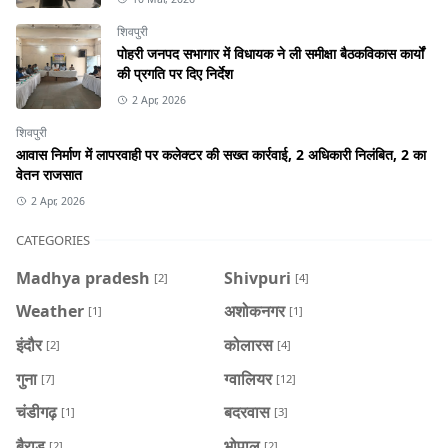
शिवपुरी
पोहरी जनपद सभागार में विधायक ने ली समीक्षा बैठकविकास कार्यों
की प्रगति पर दिए निर्देश
2 Apr, 2026
शिवपुरी
आवास निर्माण में लापरवाही पर कलेक्टर की सख्त कार्रवाई, 2 अधिकारी निलंबित, 2 का
वेतन राजसात
2 Apr, 2026
CATEGORIES
Madhya pradesh
Shivpuri
[2]
[4]
Weather
अशोकनगर
[1]
[1]
इंदौर
कोलारस
[2]
[4]
गुना
ग्वालियर
[7]
[12]
चंडीगढ़
बदरवास
[1]
[3]
बैराड़
भोपाल
[2]
[2]