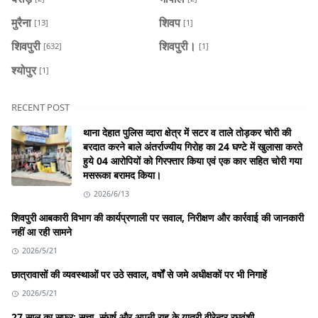
मुरैना
शिवप
[13]
[1]
शिवपुरी
शिवपुरी।
[632]
[1]
श्योपुर
[1]
RECENT POST
थाना देहात पुलिस व्दारा क्षेत्र में सटर व ताले तोड़कर चोरी की
बरदात करने बाले अंतर्राज्यीय गिरोह का 24 घण्टे में खुलासा करते
हुये 04 आरोपियों को गिरफ्तार किया एवं एक कार सहित चोरी गया
मसरूका बरामद किया।
2026/6/13
शिवपुरी आबकारी विभाग की कार्यप्रणाली पर सवाल, निरीक्षण और कार्रवाई की जानकारी
नहीं आ रही सामने
2026/5/21
छात्रावासों की व्यवस्थाओं पर उठे सवाल, वर्षों से जमे अधीक्षकों पर भी निगाहें
2026/5/21
27 साल का सफर: सत्ता, संघर्ष और अपनी राह के यात्री वीरेन्द्र रघुवंशी