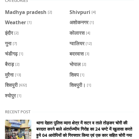
CATEGORIES
Madhya pradesh
Shivpuri
[2]
[4]
Weather
अशोकनगर
[1]
[1]
इंदौर
कोलारस
[2]
[4]
गुना
ग्वालियर
[7]
[12]
चंडीगढ़
बदरवास
[1]
[3]
बैराड़
भोपाल
[2]
[2]
मुरैना
शिवप
[13]
[1]
शिवपुरी
शिवपुरी।
[632]
[1]
श्योपुर
[1]
RECENT POST
थाना देहात पुलिस व्दारा क्षेत्र में सटर व ताले तोड़कर चोरी की
बरदात करने बाले अंतर्राज्यीय गिरोह का 24 घण्टे में खुलासा करते
हुये 04 आरोपियों को गिरफ्तार किया एवं एक कार सहित चोरी गया