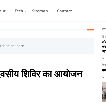
out
Tech
Sitemap
Contact
PO
शिव
कोत
करत
आव
शिव
न दिवसीय शिविर का आयोजन
नरव