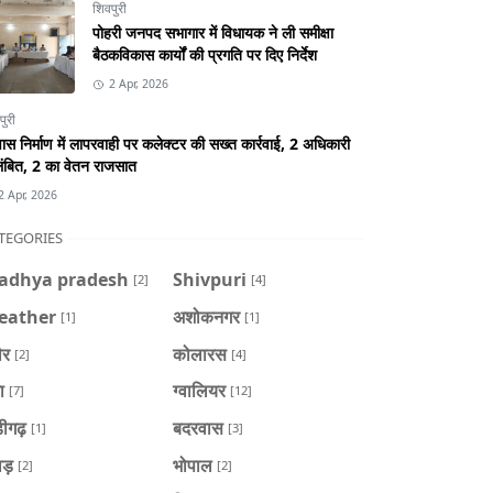
शिवपुरी
पोहरी जनपद सभागार में विधायक ने ली समीक्षा
बैठकविकास कार्यों की प्रगति पर दिए निर्देश
2 Apr, 2026
पुरी
स निर्माण में लापरवाही पर कलेक्टर की सख्त कार्रवाई, 2 अधिकारी
ंबित, 2 का वेतन राजसात
2 Apr, 2026
TEGORIES
adhya pradesh
Shivpuri
[2]
[4]
eather
अशोकनगर
[1]
[1]
ौर
कोलारस
[2]
[4]
ा
ग्वालियर
[7]
[12]
डीगढ़
बदरवास
[1]
[3]
ाड़
भोपाल
[2]
[2]