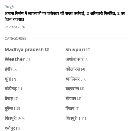
शिवपुरी
आवास निर्माण में लापरवाही पर कलेक्टर की सख्त कार्रवाई, 2 अधिकारी निलंबित, 2 का
वेतन राजसात
2 Apr, 2026
CATEGORIES
Madhya pradesh
Shivpuri
[2]
[4]
Weather
अशोकनगर
[1]
[1]
इंदौर
कोलारस
[2]
[4]
गुना
ग्वालियर
[7]
[12]
चंडीगढ़
बदरवास
[1]
[3]
बैराड़
भोपाल
[2]
[2]
मुरैना
शिवप
[13]
[1]
शिवपुरी
शिवपुरी।
[632]
[1]
श्योपुर
[1]