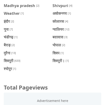
Madhya pradesh
Shivpuri
[2]
[4]
Weather
अशोकनगर
[1]
[1]
इंदौर
कोलारस
[2]
[4]
गुना
ग्वालियर
[7]
[12]
चंडीगढ़
बदरवास
[1]
[3]
बैराड़
भोपाल
[2]
[2]
मुरैना
शिवप
[13]
[1]
शिवपुरी
शिवपुरी।
[633]
[1]
श्योपुर
[1]
Total Pageviews