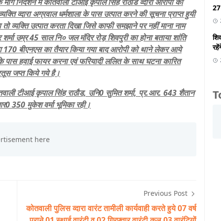
के मार्ग निर्देशन में कोतवाली टीआई कृपाल सिंह राठौड व्दारा आरोपी की
27 
्ति व्दारा अग्रवाल धर्मशाला के पास उत्पात करने की सूचना प्राप्त हुयी
ा तो व्यक्ति उत्पात करता दिखा जिसे काफी समझाने पर नहीं माना नाम
ार शर्मा उम्र 45 साल नि० जल मंदिर रोड़ शिवपुरी का होना बताया शांति
शिव
रहें
 धारा 170 बीएनएस का तैयार किया गया बाद आरोपी को थाने लेकर आये
ा के पास हवाई फायर करना एवं फरियादी ललित के साथ घटना कारित
तूस जप्त किये गये है।
T
कोतवाली टीआई कृपाल सिंह राठौड, उनि0 सुमित शर्मा, प्र.आर. 643 शैतान
0 350 मुकेश वर्मा भूमिका रही।
Previous Post
कोतवाली पुलिस व्दारा वारंट तामीली कार्यवाही करते हुये 07 वर्ष
पुराने 01 स्थाई वारंटी व 02 गिरफ्तार वारंटी कुल 03 वारंटियों