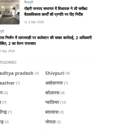
शिवपुरी
पोहरी जनपद सभागार में विधायक ने ली समीक्षा
बैठकविकास कार्यों की प्रगति पर दिए निर्देश
2 Apr, 2026
पुरी
स निर्माण में लापरवाही पर कलेक्टर की सख्त कार्रवाई, 2 अधिकारी
ंबित, 2 का वेतन राजसात
2 Apr, 2026
TEGORIES
adhya pradesh
Shivpuri
[2]
[4]
eather
अशोकनगर
[1]
[1]
ौर
कोलारस
[2]
[4]
ा
ग्वालियर
[7]
[12]
डीगढ़
बदरवास
[1]
[3]
ाड़
भोपाल
[2]
[2]