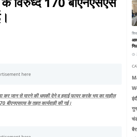
 के विरुध्द 170 बीएनएसएस
ई।
शिव
आवा
निल
CA
M
W
़ा कर जान से मारने की धमकी देने व हवाई फायर करके भय का माहौल
इंद
्द 170 बीएनएसएस के तहत कार्यवाही की गई।
गुन
चं
बैर