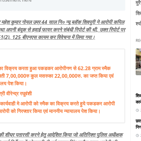
मुर
शि
महेश कुमार गोयल उम्र 44 साल नि० न्यू ब्लॉक शिवपुरी ने आरोपी कपिल
श्य
 तथा अपनी बंदूक से हवाई फायर करने संबंधी रिपोर्ट की थी, उक्त रिपोर्ट पर
1(2), 125 बीएनएस कायम कर विवेचना में लिया गया।
RE
क का विक्रय करता हुआ पकडकर आरोपीगण से 62.28 ग्राम स्मैक
ती 7,00,000रु कुल मसरुका 22,00,000रु. का जप्त किया एवं
ालय पेश किया।
 वीरेन्द्र रघुवंशी
शिव
कार
 कार्यवाही मे आरोपी को स्मैक का विक्रय करते हुये पकडकर आरोपी
रोपी को गिरफ्तार किया एवं माननीय न्यायालय पेश किया।
छात
निगा
ी की शीघ्र पतारसी करने हेतु आदेशित किया जो अतिरिक्त पुलिस अधीक्षक