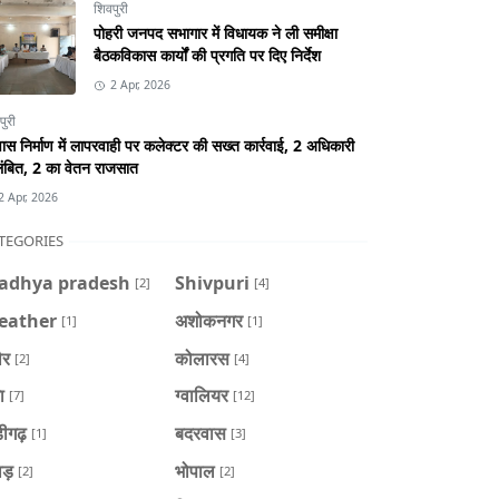
शिवपुरी
पोहरी जनपद सभागार में विधायक ने ली समीक्षा
बैठकविकास कार्यों की प्रगति पर दिए निर्देश
2 Apr, 2026
पुरी
स निर्माण में लापरवाही पर कलेक्टर की सख्त कार्रवाई, 2 अधिकारी
ंबित, 2 का वेतन राजसात
2 Apr, 2026
TEGORIES
adhya pradesh
Shivpuri
[2]
[4]
eather
अशोकनगर
[1]
[1]
ौर
कोलारस
[2]
[4]
ा
ग्वालियर
[7]
[12]
डीगढ़
बदरवास
[1]
[3]
ाड़
भोपाल
[2]
[2]