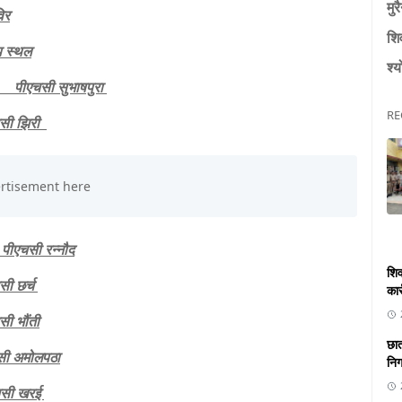
मुर
िर
शि
्थल
श्य
पीएचसी सुभाषपुरा
RE
 झिरी
सी रन्नौद
शिव
छर्च
कार
भौंती
छात
अमोलपठा
निगा
ी खरई