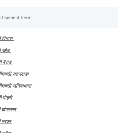
िनारा
 खोड
बैराड
ीएचसी सतनवाडा
सी खनियाधाना
पोहरी
कोलारस
नरवर