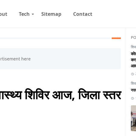
out
Tech
Sitemap
Contact
PO
शिव
कोत
करत
आव
शिव
वास्थ्य शिविर आज, जिला स्तर
नरव