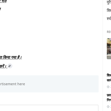
ेजें
मुर
शि
श्य
RE
ित किया गया है।
रें।
शिव
कार
छात
निगा