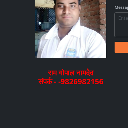
Messa
राम गोपाल नामदेव
संपर्क - -9826982156