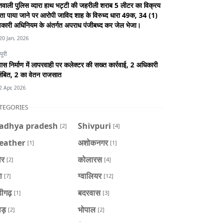
वाली पुलिस व्दारा हाथ भट्टी की जहरीली शराब 5 लीटर का विक्रय
ा पाया जाने पर आरोपी जाविद शाह के विरुध्द धारा 49क, 34 (1)
कारी अधिनियम के अंतर्गत अपराध पंजीबध्द कर जेल भेजा।
20 Jan, 2026
पुरी
स निर्माण में लापरवाही पर कलेक्टर की सख्त कार्रवाई, 2 अधिकारी
ंबित, 2 का वेतन राजसात
2 Apr, 2026
TEGORIES
adhya pradesh
Shivpuri
[2]
[4]
eather
अशोकनगर
[1]
[1]
ौर
कोलारस
[2]
[4]
ा
ग्वालियर
[7]
[12]
डीगढ़
बदरवास
[1]
[3]
ाड़
भोपाल
[2]
[2]