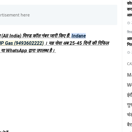
कोत
करत
आव
शिव
All India) मिस्ड कॉल नंबर जारी किए हैं:
Indane
आवा
HP Gas (9493602222)
। यह सेवा अब 25-45 दिनों की रिफिल
निल
 या WhatsApp द्वारा उपलब्ध है।
CA
M
W
इंद
गुन
चं
बैर