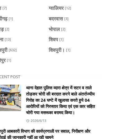
ा
ग्वालियर
[7]
[12]
डीगढ़
बदरवास
[1]
[3]
ाड़
भोपाल
[2]
[2]
ैना
शिवप
[13]
[1]
वपुरी
शिवपुरी।
[632]
[1]
ोपुर
[1]
CENT POST
थाना देहात पुलिस व्दारा क्षेत्र में सटर व ताले
तोड़कर चोरी की बरदात करने बाले अंतर्राज्यीय
गिरोह का 24 घण्टे में खुलासा करते हुये 04
आरोपियों को गिरफ्तार किया एवं एक कार सहित
चोरी गया मसरूका बरामद किया।
2026/6/13
पुरी आबकारी विभाग की कार्यप्रणाली पर सवाल, निरीक्षण और
्रवाई की जानकारी नहीं आ रही सामने