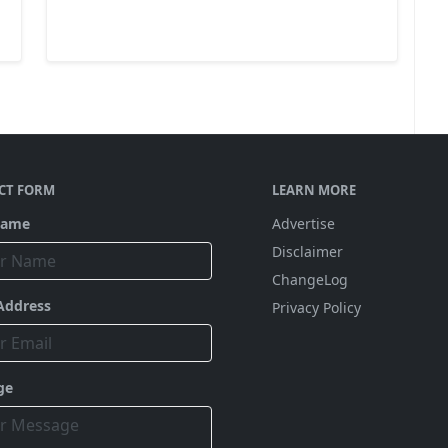
CT FORM
LEARN MORE
Name
Advertise
Disclaimer
ChangeLog
Address
Privacy Policy
ge