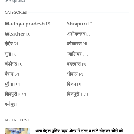
9 Apr, 2026
CATEGORIES
Madhya pradesh
Shivpuri
[2]
[4]
Weather
अशोकनगर
[1]
[1]
इंदौर
कोलारस
[2]
[4]
गुना
ग्वालियर
[7]
[12]
चंडीगढ़
बदरवास
[1]
[3]
बैराड़
भोपाल
[2]
[2]
मुरैना
शिवप
[13]
[1]
शिवपुरी
शिवपुरी।
[632]
[1]
श्योपुर
[1]
RECENT POST
थाना देहात पुलिस व्दारा क्षेत्र में सटर व ताले तोड़कर चोरी की