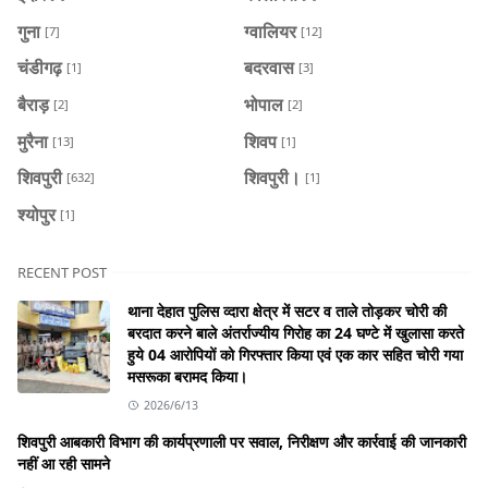
गुना
ग्वालियर
[7]
[12]
चंडीगढ़
बदरवास
[1]
[3]
बैराड़
भोपाल
[2]
[2]
मुरैना
शिवप
[13]
[1]
शिवपुरी
शिवपुरी।
[632]
[1]
श्योपुर
[1]
RECENT POST
थाना देहात पुलिस व्दारा क्षेत्र में सटर व ताले तोड़कर चोरी की
बरदात करने बाले अंतर्राज्यीय गिरोह का 24 घण्टे में खुलासा करते
हुये 04 आरोपियों को गिरफ्तार किया एवं एक कार सहित चोरी गया
मसरूका बरामद किया।
2026/6/13
शिवपुरी आबकारी विभाग की कार्यप्रणाली पर सवाल, निरीक्षण और कार्रवाई की जानकारी
नहीं आ रही सामने