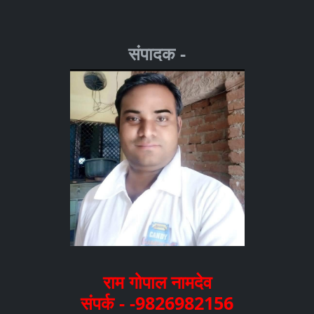
संपादक -
राम गोपाल नामदेव
संपर्क - -9826982156