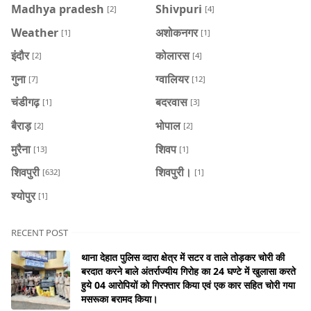
Madhya pradesh
Shivpuri
[2]
[4]
Weather
अशोकनगर
[1]
[1]
इंदौर
कोलारस
[2]
[4]
गुना
ग्वालियर
[7]
[12]
चंडीगढ़
बदरवास
[1]
[3]
बैराड़
भोपाल
[2]
[2]
मुरैना
शिवप
[13]
[1]
शिवपुरी
शिवपुरी।
[632]
[1]
श्योपुर
[1]
RECENT POST
थाना देहात पुलिस व्दारा क्षेत्र में सटर व ताले तोड़कर चोरी की
बरदात करने बाले अंतर्राज्यीय गिरोह का 24 घण्टे में खुलासा करते
हुये 04 आरोपियों को गिरफ्तार किया एवं एक कार सहित चोरी गया
मसरूका बरामद किया।