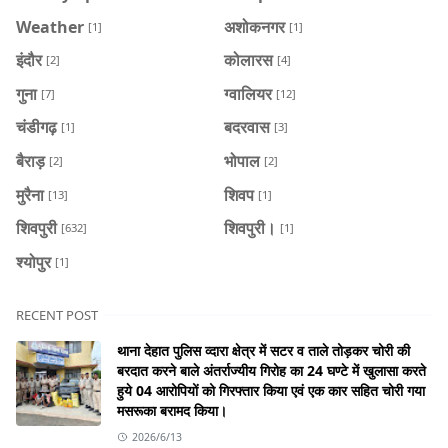
Weather
अशोकनगर
[1]
[1]
इंदौर
कोलारस
[2]
[4]
गुना
ग्वालियर
[7]
[12]
चंडीगढ़
बदरवास
[1]
[3]
बैराड़
भोपाल
[2]
[2]
मुरैना
शिवप
[13]
[1]
शिवपुरी
शिवपुरी।
[632]
[1]
श्योपुर
[1]
RECENT POST
थाना देहात पुलिस व्दारा क्षेत्र में सटर व ताले तोड़कर चोरी की
बरदात करने बाले अंतर्राज्यीय गिरोह का 24 घण्टे में खुलासा करते
हुये 04 आरोपियों को गिरफ्तार किया एवं एक कार सहित चोरी गया
मसरूका बरामद किया।
2026/6/13